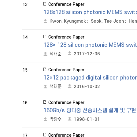
Conference Paper
13
128x128 silicon photonic MEMS swit
Kwon, Kyungmok
;
Seok, Tae Joon
;
Hen
Conference Paper
14
128× 128 silicon photonic MEMS switc
석태준
2017-12-06
Conference Paper
15
12×12 packaged digital silicon phot
석태준
2016-10-02
Conference Paper
16
160Gb/s 광다중 전송시스템 설계 및 구현
박창수
1998-01-01
Conference Paper
17