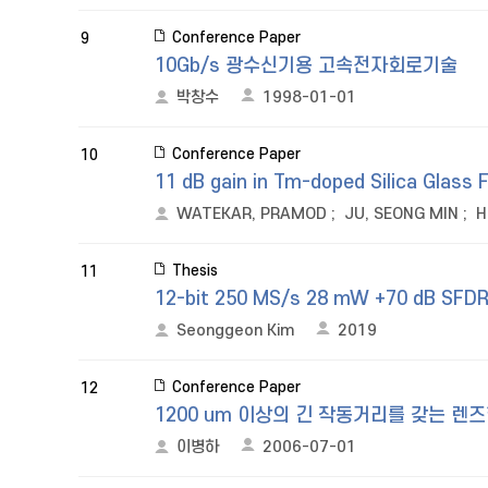
Conference Paper
9
10Gb/s 광수신기용 고속전자회로기술
박창수
1998-01-01
Conference Paper
10
11 dB gain in Tm-doped Silica Glass F
WATEKAR, PRAMOD
;
JU, SEONG MIN
;
H
Thesis
11
12-bit 250 MS/s 28 mW +70 dB SFDR
Seonggeon Kim
2019
Conference Paper
12
1200 um 이상의 긴 작동거리를 갖는 
이병하
2006-07-01