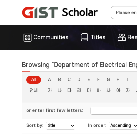
Communities
Titles
Res
Browsing "Department of Electrical En
All
A
B
C
D
E
F
G
H
I
전체
가
나
다
라
마
바
사
아
자
or enter first few letters:
Sort by:
In order: