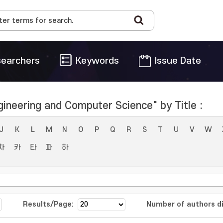
earchers
Keywords
Issue Date
gineering and Computer Science" by Title :
J
K
L
M
N
O
P
Q
R
S
T
U
V
W
차
카
타
파
하
Results/Page:
Number of authors di