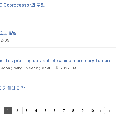
CC Coprocessor의 구현
 순도 향상
12-05
olites profiling dataset of canine mammary tumors
-Joon
;
Yang, In Seok
;
et al
2022-03
유 커플러 제작
1
2
3
4
5
6
7
8
9
10