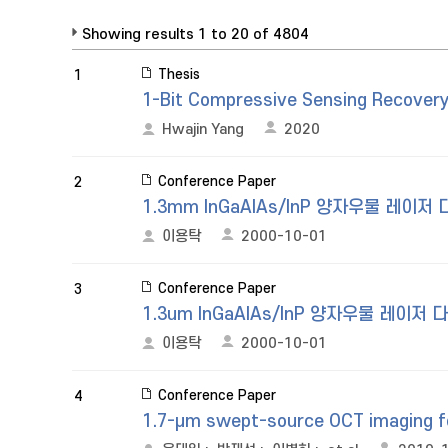
Showing results 1 to 20 of 4804
Thesis
1
1-Bit Compressive Sensing Recovery
Hwajin Yang
2020
Conference Paper
2
1.3mm InGaAlAs/InP 양자우물 
이용탁
2000-10-01
Conference Paper
3
1.3um InGaAlAs/InP 양자우물 레
이용탁
2000-10-01
Conference Paper
4
1.7-μm swept-source OCT imaging fo