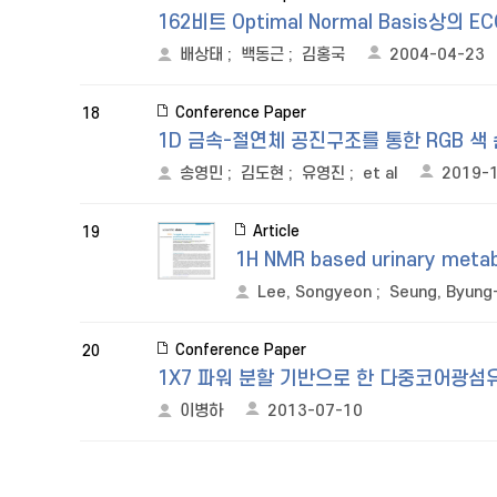
162비트 Optimal Normal Basis상의 E
배상태
;
백동근
;
김홍국
2004-04-23
Conference Paper
18
1D 금속-절연체 공진구조를 통한 RGB 색
송영민
;
김도현
;
유영진
;
et al
2019-
Article
19
1H NMR based urinary metab
Lee, Songyeon
;
Seung, Byung
Conference Paper
20
1X7 파워 분할 기반으로 한 다중코어광섬
이병하
2013-07-10