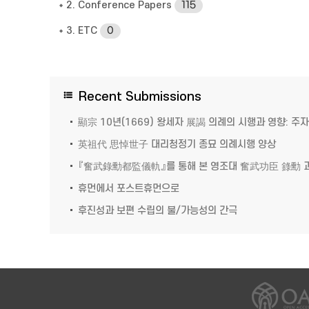
2. Conference Papers
115
3. ETC
0
Recent Submissions
顯宗 10년(1669) 왕세자 展謁 의례의 시행과 영향: 
英祖代 思悼世子 대리청정기 종묘 의례시행 양상
『奮武錄勳都監儀軌』를 통해 본 영조대 奮武功臣 錄勳 
휴먼에서 포스트휴먼으로
후진성과 보편 수립의 불/가능성의 간극