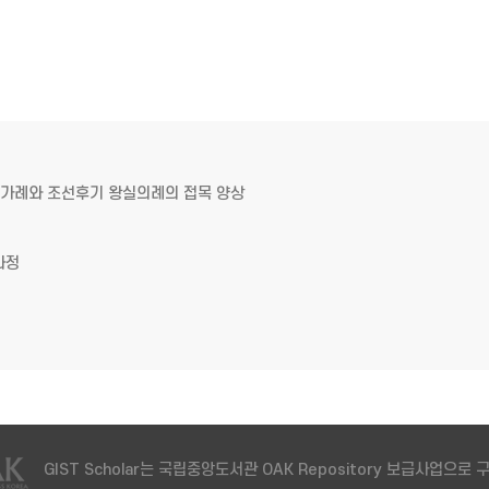
주자가례와 조선후기 왕실의례의 접목 양상
과정
GIST Scholar는 국립중앙도서관 OAK Repository 보급사업으로