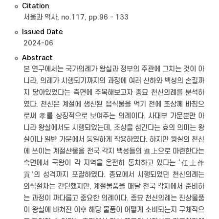
Citation
서울과 역사, no.117, pp.96 - 133
Issued Date
2024-06
Abstract
본 연구에서는 국가의례가 왕실과 정부의 주관에 그치는 것이 아
니라, 의례가 시행되기까지의 과정에 여러 신하와 백성의 손길까
지 닿아있었다는 측면에 주목해보고자 종묘 천신의례를 분석하
였다. 천신은 계절에 생산된 음식물을 먹기 전에 조상께 바침으
로써 孝를 상징적으로 보여주는 의례이다. 사대부 가문뿐만 아
니라 왕실에서도 시행되었는데, 조상을 섬긴다는 효의 의미는 왕
실이나 일반 가문에서 동일하게 작용하였다. 하지만 왕실의 천신
에 쓰이는 계절산물을 전국 각지 백성들의 進上으로 마련한다는
측면에서 국왕이 각 지역을 온전히 통치하고 있다는 ‘任土作
貢’의 성격까지 포괄하였다. 종묘에서 시행되었던 천신의례는
의식절차는 간단했지만, 계절물품을 매달 전국 각지에서 준비하
는 과정이 까다롭고 중요한 의례이다. 종묘 천신의례는 진상물품
이 왕실에 바쳐진 이후 해당 물품이 어떻게 소비되는지 구체적으