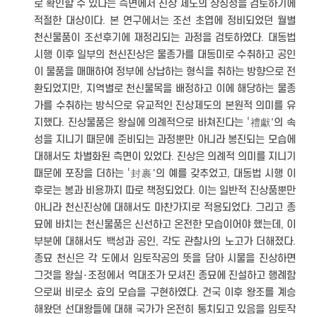
로 확인할 수 있다는 측면에서 진상 제도의 상징성을 검토하기에
적절한 대상이다. 본 연구에서는 조선 초엽에 정비되었던 월별
천신물품이 조선후기에 재정리되는 과정을 검토하였다. 대동법
시행 이후 일부의 천신진상은 물종가를 대동미로 수취하고 공인
이 물품을 매매하여 정부에 상납하는 형식을 취하는 방향으로 전
환되었지만, 지역별로 천신물목을 배정하고 이에 해당하는 물종
가를 수취하는 방식으로 유교적인 진상제도의 본원적 의미를 유
지했다. 진상물품은 왕실에 의례적으로 바쳐진다는 ‘禮獻’의 속
성을 지니기 때문에 준비되는 과정뿐만 아니라 봉진되는 모습에
대해서도 차별화된 측면이 있었다. 진상은 의례적 의미를 지니기
때문에 포장을 더하는 ‘封裹’의 예를 갖추었고, 대동법 시행 이
후로는 봉과 비용까지 따로 책정되었다. 이는 일반적 진상품뿐만
아니라 천신진상에 대해서도 마찬가지로 적용되었다. 그리고 종
묘에 바치는 천신물품은 신선하고 온전한 모습이어야 했는데, 이
부분에 대해서도 백성과 공인, 각도 관찰사의 노고가 더해졌다.
종묘 천신은 각 도에서 임토작공의 뜻을 담아 시물을 진상하면
그것을 왕실･조정에서 역대조가 모셔진 종묘에 진설하고 행례함
으로써 비로소 효의 모습을 구현하였다. 건국 이후 왕조를 계승
해왔던 선대왕들에 대해 국가가 온전히 통치되고 있음을 임토작