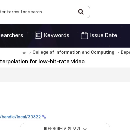
earchers
Keywords
Issue Date
College of Information and Computing
Dep
erpolation for low-bit-rate video
kr/handle/local/30322
메타데이터 전체 보기