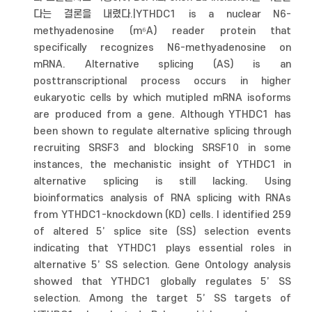
다는 결론을 내렸다.|YTHDC1 is a nuclear N6-
methyadenosine (m⁶A) reader protein that
specifically recognizes N6-methyadenosine on
mRNA. Alternative splicing (AS) is an
posttranscriptional process occurs in higher
eukaryotic cells by which mutipled mRNA isoforms
are produced from a gene. Although YTHDC1 has
been shown to regulate alternative splicing through
recruiting SRSF3 and blocking SRSF10 in some
instances, the mechanistic insight of YTHDC1 in
alternative splicing is still lacking. Using
bioinformatics analysis of RNA splicing with RNAs
from YTHDC1-knockdown (KD) cells. I identified 259
of altered 5’ splice site (SS) selection events
indicating that YTHDC1 plays essential roles in
alternative 5’ SS selection. Gene Ontology analysis
showed that YTHDC1 globally regulates 5’ SS
selection. Among the target 5’ SS targets of