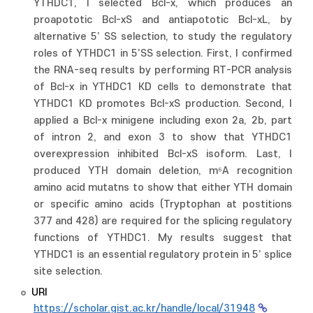
YTHDC1, I selected Bcl-x, which produces an
proapototic Bcl-xS and antiapototic Bcl-xL, by
alternative 5’ SS selection, to study the regulatory
roles of YTHDC1 in 5’SS selection. First, I confirmed
the RNA-seq results by performing RT-PCR analysis
of Bcl-x in YTHDC1 KD cells to demonstrate that
YTHDC1 KD promotes Bcl-xS production. Second, I
applied a Bcl-x minigene including exon 2a, 2b, part
of intron 2, and exon 3 to show that YTHDC1
overexpression inhibited Bcl-xS isoform. Last, I
produced YTH domain deletion, m⁶A recognition
amino acid mutatns to show that either YTH domain
or specific amino acids (Tryptophan at postitions
377 and 428) are required for the splicing regulatory
functions of YTHDC1. My results suggest that
YTHDC1 is an essential regulatory protein in 5’ splice
site selection.
URI
https://scholar.gist.ac.kr/handle/local/31948