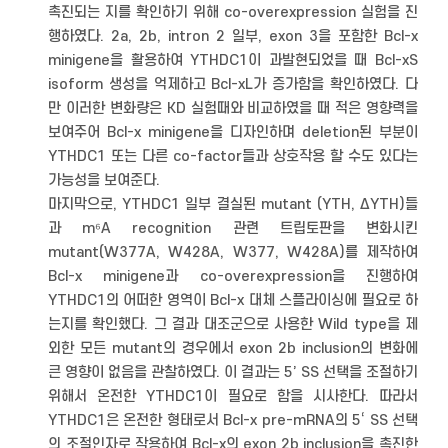
촉진되는 지를 확인하기 위해 co-overexpression 실험을 진
행하였다. 2a, 2b, intron 2 일부, exon 3을 포함한 Bcl-x
minigene을 활용하여 YTHDC1이 과발현되었을 때 Bcl-xS
isoform 생성을 억제하고 Bcl-xL가 증가함을 확인하였다. 다
만 이러한 변화량은 KD 실험때와 비교하였을 때 적은 영향력을
보여주어 Bcl-x minigene을 디자인하며 deletion된 부분이
YTHDC1 또는 다른 co-factor들과 상호작용 할 수도 있다는
가능성을 보여준다.
마지막으로, YTHDC1 일부 결실된 mutant (YTH, ΔYTH)들
과 m⁶A recognition 관련 트립토판을 변화시킨
mutant(W377A, W428A, W377, W428A)를 제작하여
Bcl-x minigene과 co-overexpression을 진행하여
YTHDC1의 어떠한 영역이 Bcl-x 대체 스플라이싱에 필요로 하
는지를 확인했다. 그 결과 대조군으로 사용한 Wild type을 제
외한 모든 mutant의 경우에서 exon 2b inclusion의 변화에
큰 영향이 없음을 관찰하였다. 이 결과는 5’ SS 선택을 조절하기
위해서 온전한 YTHDC1이 필요로 함을 시사한다. 따라서
YTHDC1은 온전한 형태로서 Bcl-x pre-mRNA의 5‘ SS 선택
의 조절인자로 작용하여 Bcl-x의 exon 2b inclusion을 촉진한