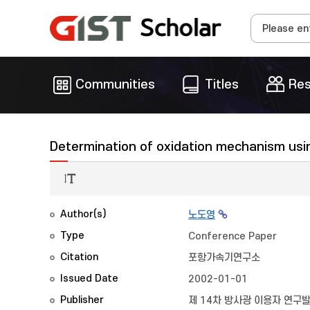
Communities
Titles
Res
Determination of oxidation mechanism usin
Author(s)
노도영
Type
Conference Paper
Citation
포항가속기연구소
Issued Date
2002-01-01
Publisher
제 14차 방사광 이용자 연구