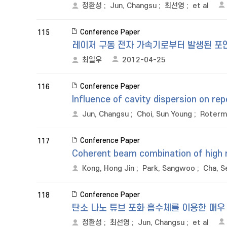
정환성
;
Jun, Changsu
;
최선영
;
et al
Conference Paper
115
레이저 구동 전자 가속기로부터 발생된 포
최일우
2012-04-25
Conference Paper
116
Influence of cavity dispersion on rep
Jun, Changsu
;
Choi, Sun Young
;
Roterm
Conference Paper
117
Coherent beam combination of high re
Kong, Hong Jin
;
Park, Sangwoo
;
Cha, 
Conference Paper
118
탄소 나노 튜브 포화 흡수체를 이용한 매우 넓
정환성
;
최선영
;
Jun, Changsu
;
et al