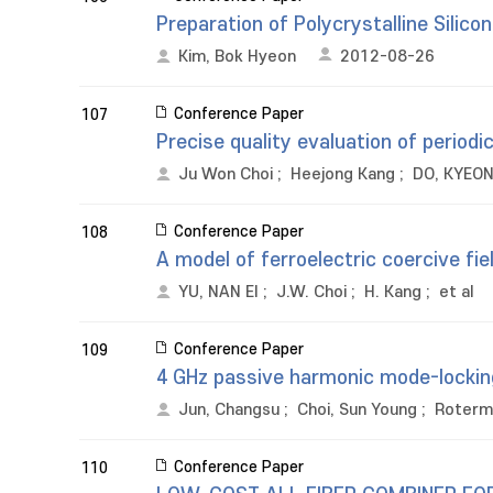
Preparation of Polycrystalline Silic
Kim, Bok Hyeon
2012-08-26
Conference Paper
107
Precise quality evaluation of periodi
Ju Won Choi
;
Heejong Kang
;
DO, KYEO
Conference Paper
108
A model of ferroelectric coercive fie
YU, NAN EI
;
J.W. Choi
;
H. Kang
;
et al
Conference Paper
109
4 GHz passive harmonic mode-locking 
Jun, Changsu
;
Choi, Sun Young
;
Roterm
Conference Paper
110