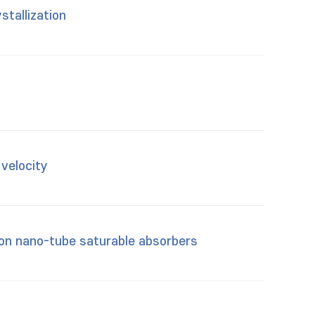
stallization
 velocity
rbon nano-tube saturable absorbers