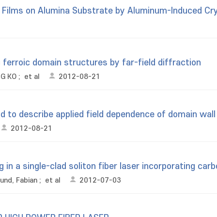
on Films on Alumina Substrate by Aluminum-Induced Cry
c ferroic domain structures by far-field diffraction
NG KO
;
et al
2012-08-21
ld to describe applied field dependence of domain wall
2012-08-21
in a single-clad soliton fiber laser incorporating ca
und, Fabian
;
et al
2012-07-03