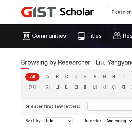
Communities
Titles
Res
Browsing by Researcher : Liu, Yangyan
All
A
B
C
D
E
F
G
H
I
전체
가
나
다
라
마
바
사
아
자
or enter first few letters:
Sort by:
In order: