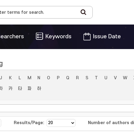
earchers
Keywords
Issue Date
g
J
K
L
M
N
O
P
Q
R
S
T
U
V
W
차
카
타
파
하
Results/Page:
Number of authors di