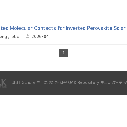
d Molecular Contacts for Inverted Perovskite Solar 
feng
;
et al
2026-04
1
GIST Scholar는 국립중앙도서관 OAK Repository 보급사업으로