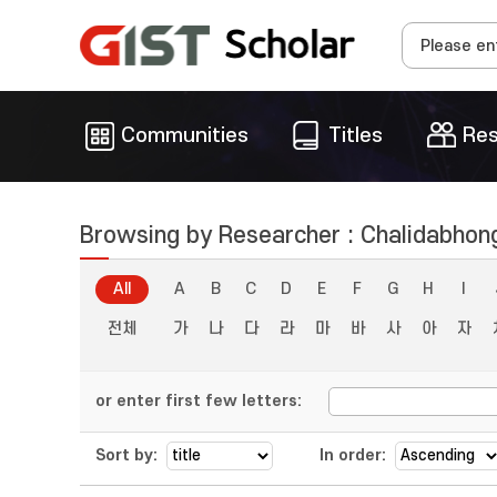
Communities
Titles
Res
Browsing by Researcher : Chalidabhong
All
A
B
C
D
E
F
G
H
I
전체
가
나
다
라
마
바
사
아
자
or enter first few letters:
Sort by:
In order: