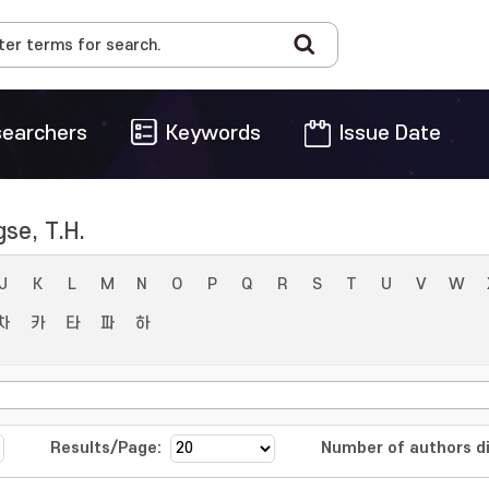
earchers
Keywords
Issue Date
se, T.H.
J
K
L
M
N
O
P
Q
R
S
T
U
V
W
차
카
타
파
하
Results/Page:
Number of authors di