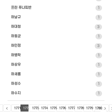
프린 푸냐피반
1
하남규
1
하대청
3
하동균
1
하민정
3
하병학
1
하상우
1
하새롬
1
하성수
1
하수지
1
1771
1772
1773
1774
1775
1776
1777
1778
1779
1780