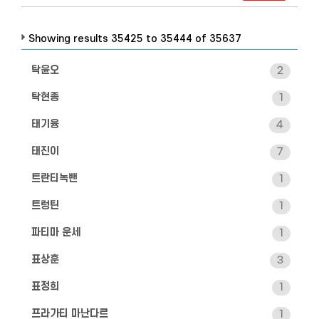
Showing results 35425 to 35444 of 35637
탁윤오
2
탁현종
1
태기융
4
태진이
7
트란티녹밴
1
트렁틴
1
파티마 운세
1
표상훈
3
표정희
1
프라가티 마난다르
1